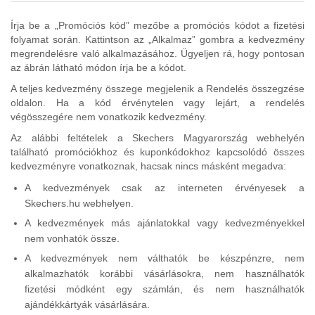
Írja be a „Promóciós kód” mezőbe a promóciós kódot a fizetési
folyamat során. Kattintson az „Alkalmaz” gombra a kedvezmény
megrendelésre való alkalmazásához. Ügyeljen rá, hogy pontosan
az ábrán látható módon írja be a kódot.
A teljes kedvezmény összege megjelenik a Rendelés összegzése
oldalon. Ha a kód érvénytelen vagy lejárt, a rendelés
végösszegére nem vonatkozik kedvezmény.
Az alábbi feltételek a Skechers Magyarország webhelyén
található promóciókhoz és kuponkódokhoz kapcsolódó összes
kedvezményre vonatkoznak, hacsak nincs másként megadva:
A kedvezmények csak az interneten érvényesek a
Skechers.hu webhelyen.
A kedvezmények más ajánlatokkal vagy kedvezményekkel
nem vonhatók össze.
A kedvezmények nem válthatók be készpénzre, nem
alkalmazhatók korábbi vásárlásokra, nem használhatók
fizetési módként egy számlán, és nem használhatók
ajándékkártyák vásárlására.