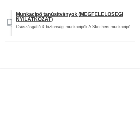
Munkacipő tanúsítványok (MEGFELELŐSÉGI
NYILATKOZAT)
Csúszásgátló & biztonsági munkacipők A Skechers munkacipők megfelelnek az európai biztonsági szabványoknak. A megfelelőségi nyilatkozatokat innen tölt...