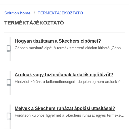
Solution home
TERMÉKTÁJÉKOZTATÓ
TERMÉKTÁJÉKOZTATÓ
Hogyan tisztítsam a Skechers cipőmet?
Gépben mosható cipő: A termékismertető oldalon látható „Gépben mosható” ikonnal rendelkező bármilyen cipő modell biztonságosan mosható mosószerrel, kímélő p...
Árulnak vagy biztosítanak tartalék cipőfűzőt?
Elnézést kérünk a kellemetlenségért, de jelenleg nem árulunk és nem tartunk tartalék cipőfűzőt. Cipőink bármilyen hagyományos fűzővel használhatók, amelyeke...
Melyek a Skechers ruházat ápolási utasításai?
Fordítson különös figyelmet a Skechers ruházat egyes termékeihez mellékelt ápolási utasításokra. Az ápolásra vonatkozó utasítások betartása segít megőrizni ...